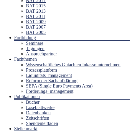
BAT 2017
BAT 2015
BAT 2013
BAT 2011
BAT 2009
BAT 2007
BAT 2005
Fortbildung
Seminare
Tagungen
Ansprechpartner
Fachthemen
Wissenschaftliches Gutachten Inkassounternehmen
Prozessplattform
Liquiditäts- management
Reform der Sachaufklärung
SEPA (Single Euro Payments Area)
Forderungs- management
Publikationen
Bücher
Loseblattwerke
Datenbanken
Zeitschriften
Spendenleitfaden
Stellenmarkt