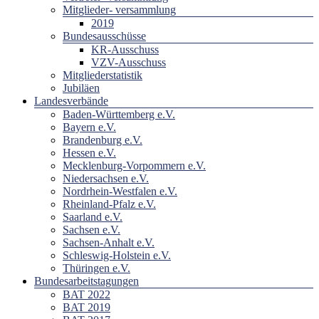
Mitglieder- versammlung
2019
Bundesausschüsse
KR-Ausschuss
VZV-Ausschuss
Mitgliederstatistik
Jubiläen
Landesverbände
Baden-Württemberg e.V.
Bayern e.V.
Brandenburg e.V.
Hessen e.V.
Mecklenburg-Vorpommern e.V.
Niedersachsen e.V.
Nordrhein-Westfalen e.V.
Rheinland-Pfalz e.V.
Saarland e.V.
Sachsen e.V.
Sachsen-Anhalt e.V.
Schleswig-Holstein e.V.
Thüringen e.V.
Bundesarbeitstagungen
BAT 2022
BAT 2019