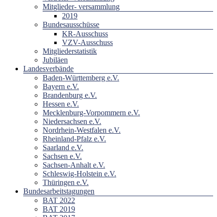
Mitglieder- versammlung
2019
Bundesausschüsse
KR-Ausschuss
VZV-Ausschuss
Mitgliederstatistik
Jubiläen
Landesverbände
Baden-Württemberg e.V.
Bayern e.V.
Brandenburg e.V.
Hessen e.V.
Mecklenburg-Vorpommern e.V.
Niedersachsen e.V.
Nordrhein-Westfalen e.V.
Rheinland-Pfalz e.V.
Saarland e.V.
Sachsen e.V.
Sachsen-Anhalt e.V.
Schleswig-Holstein e.V.
Thüringen e.V.
Bundesarbeitstagungen
BAT 2022
BAT 2019