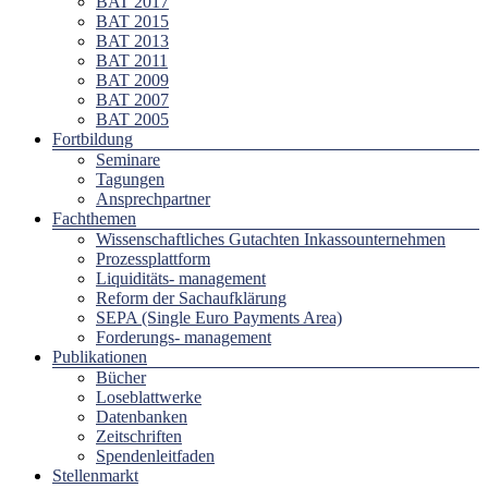
BAT 2017
BAT 2015
BAT 2013
BAT 2011
BAT 2009
BAT 2007
BAT 2005
Fortbildung
Seminare
Tagungen
Ansprechpartner
Fachthemen
Wissenschaftliches Gutachten Inkassounternehmen
Prozessplattform
Liquiditäts- management
Reform der Sachaufklärung
SEPA (Single Euro Payments Area)
Forderungs- management
Publikationen
Bücher
Loseblattwerke
Datenbanken
Zeitschriften
Spendenleitfaden
Stellenmarkt