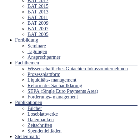
BAT 2017
BAT 2015
BAT 2013
BAT 2011
BAT 2009
BAT 2007
BAT 2005
Fortbildung
Seminare
Tagungen
Ansprechpartner
Fachthemen
Wissenschaftliches Gutachten Inkassounternehmen
Prozessplattform
Liquiditäts- management
Reform der Sachaufklärung
SEPA (Single Euro Payments Area)
Forderungs- management
Publikationen
Bücher
Loseblattwerke
Datenbanken
Zeitschriften
Spendenleitfaden
Stellenmarkt