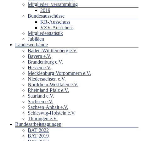
Mitglieder- versammlung
2019
Bundesausschüsse
KR-Ausschuss
VZV-Ausschuss
Mitgliederstatistik
Jubiläen
Landesverbände
Baden-Württemberg e.V.
Bayern e.V.
Brandenburg e.V.
Hessen e.V.
Mecklenburg-Vorpommern e.V.
Niedersachsen e.V.
Nordrhein-Westfalen e.V.
Rheinland-Pfalz e.V.
Saarland e.V.
Sachsen e.V.
Sachsen-Anhalt e.V.
Schleswig-Holstein e.V.
Thüringen e.V.
Bundesarbeitstagungen
BAT 2022
BAT 2019