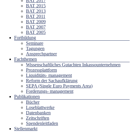
BAT 2017
BAT 2015
BAT 2013
BAT 2011
BAT 2009
BAT 2007
BAT 2005
Fortbildung
Seminare
Tagungen
Ansprechpartner
Fachthemen
Wissenschaftliches Gutachten Inkassounternehmen
Prozessplattform
Liquiditäts- management
Reform der Sachaufklärung
SEPA (Single Euro Payments Area)
Forderungs- management
Publikationen
Bücher
Loseblattwerke
Datenbanken
Zeitschriften
Spendenleitfaden
Stellenmarkt