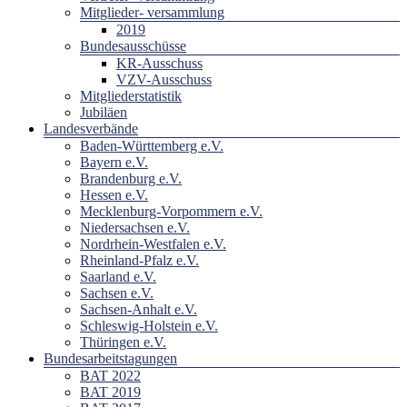
Mitglieder- versammlung
2019
Bundesausschüsse
KR-Ausschuss
VZV-Ausschuss
Mitgliederstatistik
Jubiläen
Landesverbände
Baden-Württemberg e.V.
Bayern e.V.
Brandenburg e.V.
Hessen e.V.
Mecklenburg-Vorpommern e.V.
Niedersachsen e.V.
Nordrhein-Westfalen e.V.
Rheinland-Pfalz e.V.
Saarland e.V.
Sachsen e.V.
Sachsen-Anhalt e.V.
Schleswig-Holstein e.V.
Thüringen e.V.
Bundesarbeitstagungen
BAT 2022
BAT 2019