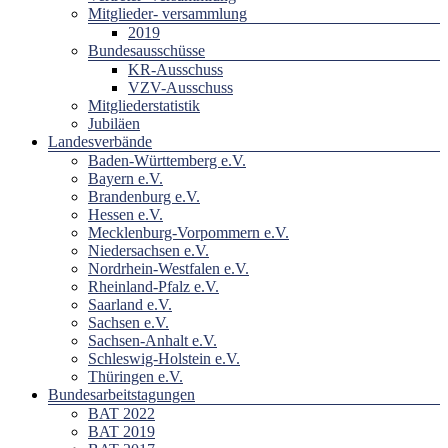
Mitglieder- versammlung
2019
Bundesausschüsse
KR-Ausschuss
VZV-Ausschuss
Mitgliederstatistik
Jubiläen
Landesverbände
Baden-Württemberg e.V.
Bayern e.V.
Brandenburg e.V.
Hessen e.V.
Mecklenburg-Vorpommern e.V.
Niedersachsen e.V.
Nordrhein-Westfalen e.V.
Rheinland-Pfalz e.V.
Saarland e.V.
Sachsen e.V.
Sachsen-Anhalt e.V.
Schleswig-Holstein e.V.
Thüringen e.V.
Bundesarbeitstagungen
BAT 2022
BAT 2019