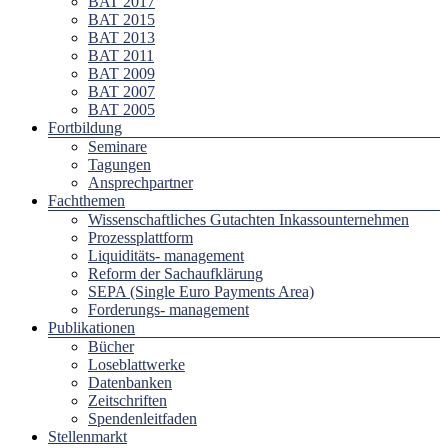
BAT 2017
BAT 2015
BAT 2013
BAT 2011
BAT 2009
BAT 2007
BAT 2005
Fortbildung
Seminare
Tagungen
Ansprechpartner
Fachthemen
Wissenschaftliches Gutachten Inkassounternehmen
Prozessplattform
Liquiditäts- management
Reform der Sachaufklärung
SEPA (Single Euro Payments Area)
Forderungs- management
Publikationen
Bücher
Loseblattwerke
Datenbanken
Zeitschriften
Spendenleitfaden
Stellenmarkt